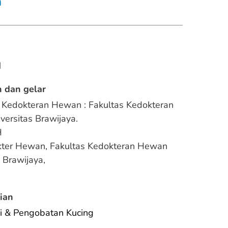
n
N
 dan gelar
 Kedokteran Hewan : Fakultas Kedokteran 
ersitas Brawijaya.
H
kter Hewan, Fakultas Kedokteran Hewan 
 Brawijaya,
.
ian
i & Pengobatan Kucing