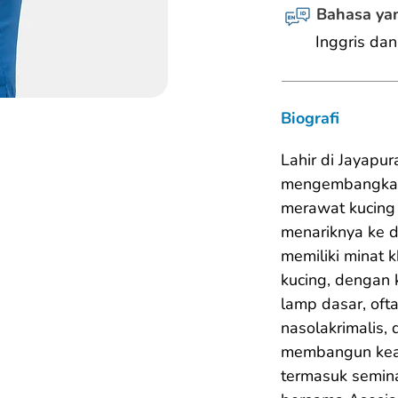
Bahasa yan
Inggris dan
Biografi
Lahir di Jayapur
mengembangkan 
merawat kucing 
menariknya ke du
memiliki minat 
kucing, dengan k
lamp dasar, oft
nasolakrimalis, 
membangun keahl
termasuk semin