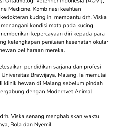
i Oftalmologi Veteriner Indonesia (AOVI), 
ine Medicine. Kombinasi keahlian 
 kedokteran kucing ini membantu drh. Viska 
 menangani kondisi mata pada kucing 
 memberikan kepercayaan diri kepada para 
ang kelengkapan penilaian kesehatan okular 
 hewan peliharaan mereka.

elesaikan pendidikan sarjana dan profesi 
 Universitas Brawijaya, Malang. Ia memulai 
 di klinik hewan di Malang sebelum pindah 
 bergabung dengan Modernvet Animal 
 drh. Viska senang menghabiskan waktu 
ya, Bola dan Nyemil.