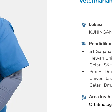
Veterinaria
Lokasi
KUNINGA
Pendidikan
S1 Sarjana
Hewan Univ
Gelar : SK
Profesi Do
Universitas
Gelar : Drh
Area keahl
Oftalmolog