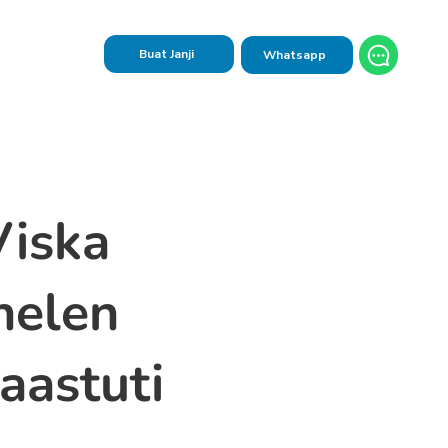
Buat Janji
Whatsapp
Viska
helen
aastuti