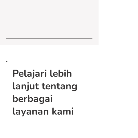
untuk prosedur yang lebih mahal,
Kami sedang berusaha untuk bekerja
seperti operasi besar. Silakan hubungi
sama dengan perusahaan asuransi
customer service kami untuk
terdepan, sehingga kami akan bisa
penjelasan lebih lanjut.
menawarkan polis asuransi untuk
hewan kesayangan anda di masa
depan. Silakan cek kembali untuk
informasi lebih lanjut!
Pelajari lebih
lanjut tentang
berbagai
layanan kami