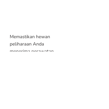
Memastikan hewan
peliharaan Anda
menerima perawatan
yang pantas mereka
terima
"Money can buy