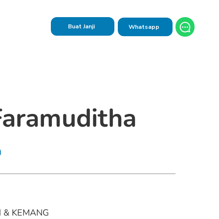
Buat Janji
Whatsapp
Faramuditha
n
 & KEMANG