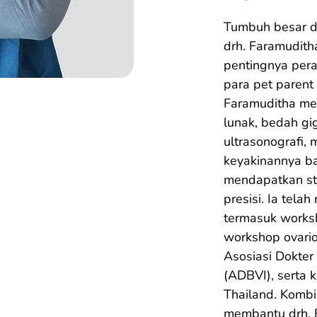
Tumbuh besar da
drh. Faramudit
pentingnya pera
para pet parent 
Faramuditha mem
lunak, bedah gig
ultrasonografi, 
keyakinannya b
mendapatkan st
presisi. Ia tela
termasuk worksh
workshop ovario
Asosiasi Dokter
(ADBVI), serta k
Thailand. Kombi
membantu drh. 