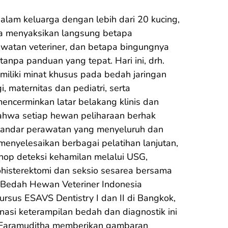
lam keluarga dengan lebih dari 20 kucing, 
ha menyaksikan langsung betapa 
watan veteriner, dan betapa bingungnya 
tanpa panduan yang tepat. Hari ini, drh. 
iliki minat khusus pada bedah jaringan 
i, maternitas dan pediatri, serta 
mencerminkan latar belakang klinis dan 
ahwa setiap hewan peliharaan berhak 
andar perawatan yang menyeluruh dan 
h menyelesaikan berbagai pelatihan lanjutan, 
op deteksi kehamilan melalui USG, 
histerektomi dan seksio sesarea bersama 
 Bedah Hewan Veteriner Indonesia 
ursus ESAVS Dentistry I dan II di Bangkok, 
nasi keterampilan bedah dan diagnostik ini 
Faramuditha memberikan gambaran 