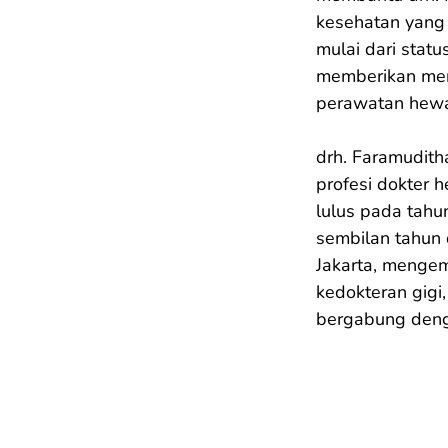
kesehatan yang 
mulai dari statu
memberikan mer
perawatan hewa
drh. Faramudith
profesi dokter 
lulus pada tahu
sembilan tahun 
Jakarta, menge
kedokteran gigi
bergabung deng