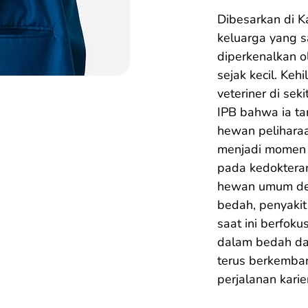
Dibesarkan di K
keluarga yang s
diperkenalkan o
sejak kecil. Ke
veteriner di sek
IPB bahwa ia ta
hewan pelihara
menjadi momen 
pada kedokteran
hewan umum den
bedah, penyakit
saat ini berfo
dalam bedah dan
terus berkemban
perjalanan karier