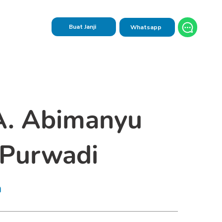
Buat Janji
Whatsapp
A. Abimanyu
 Purwadi
n