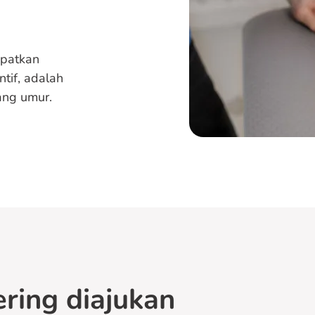
apatkan
tif, adalah
ang umur.
ring diajukan